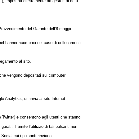
”), impostati direttamente da gestori di detti
el Provvedimento del Garante dell’8 maggio
nel banner ricompaia nel caso di collegamenti
legamento al sito.
es che vengono depositati sul computer
e Analytics, si rinvia al sito Internet
e Twitter) e consentono agli utenti che stanno
gurati. Tramite l’utilizzo di tali pulsanti non
Social cui i pulsanti rinviano.