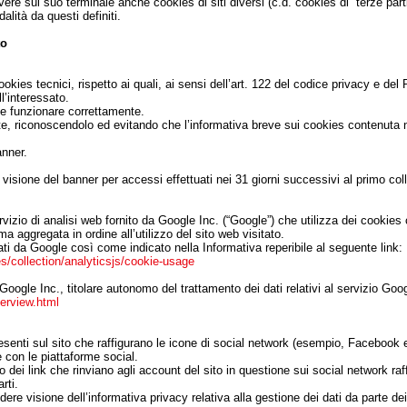
ere sul suo terminale anche cookies di siti diversi (c.d. cookies di “terze parti
dalità da questi definiti.
to
ookies tecnici, rispetto ai quali, ai sensi dell’art. 122 del codice privacy e d
l’interessato.
be funzionare correttamente.
nte, riconoscendolo ed evitando che l’informativa breve sui cookies contenuta 
nner.
visione del banner per accessi effettuati nei 31 giorni successivi al primo col
servizio di analisi web fornito da Google Inc. (“Google”) che utilizza dei cooki
rma aggregata in ordine all’utilizzo del sito web visitato.
ti da Google così come indicato nella Informativa reperibile al seguente link:
s/collection/analyticsjs/cookie-usage
oogle Inc., titolare autonomo del trattamento dei dati relativi al servizio Googl
verview.html
presenti sul sito che raffigurano le icone di social network (esempio, Facebook 
e con le piattaforme social.
o dei link che rinviano agli account del sito in questione sui social network raffi
rti.
ere visione dell’informativa privacy relativa alla gestione dei dati da parte dei 