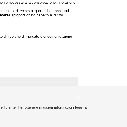
i non è necessaria la conservazione in relazione
ntenuto, di coloro ai quali i dati sono stati
ente sproporzionato rispetto al diritto
mento di ricerche di mercato o di comunicazione
+
efficiente. Per ottenere maggiori informazioni leggi la
▲
U P