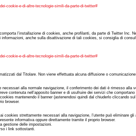
ei-cookie-e-di-altre-tecnologie-simili-da-parte-di-twitter#
zio comporta l’installazione di cookies, anche profilanti, da parte di Twitter In
i informazioni, anche sulla disattivazione di tali cookies, si consiglia di consul
ei-cookie-e-di-altre-tecnologie-simili-da-parte-di-twitter#
matizzati dal Titolare. Non viene effettuata alcuna diffusione o comunicazione
 necessari alla normale navigazione, il conferimento dei dati è rimesso alla v
breve contenuta nell’apposito banner e di usufruire dei servizi che comportano l
 dei cookies mantenendo il banner (astenendosi quindi dal chiuderlo cliccand
rio browser.
i cookies strettamente necessari alla navigazione, l’utente può eliminare gli al
presente informativa oppure direttamente tramite il proprio browser.
a gestione delle impostazioni.
so i link sottostanti.