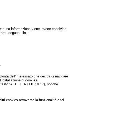
c. Nessuna informazione viene invece condivisa
tare i seguenti link:
.
olontà dell’interessato che decida di navigare
’installazione di cookies.
o sul tasto “ACCETTA COOKIES”), nonché
tri cookies attraverso la funzionalità a tal