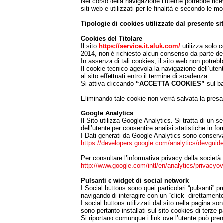
Nel corso della navigazione l’utente potrebbe ricev
siti web e utilizzati per le finalità e secondo le mo
Tipologie di cookies utilizzate dal presente si
Cookies del Titolare
Il sito
https://service.it.aluk.com/
utilizza solo c
2014, non è richiesto alcun consenso da parte del
In assenza di tali cookies, il sito web non potreb
Il cookie tecnico agevola la navigazione dell’ute
al sito effettuati entro il termine di scadenza.
Si attiva cliccando
“ACCETTA COOKIES”
sul ba
Eliminando tale cookie non verrà salvata la presa 
Google Analytics
Il Sito utilizza Google Analytics. Si tratta di un 
dell’utente per consentire analisi statistiche in fo
I Dati generati da Google Analytics sono conserva
https://developers.google.com/analytics/devguide
Per consultare l’informativa privacy della società G
http://www.google.com/intl/en/analytics/privacyo
Pulsanti e widget di social network
I Social buttons sono quei particolari “pulsanti” 
navigando di interagire con un “click” direttament
I social buttons utilizzati dal sito nella pagina son
sono pertanto installati sul sito cookies di terze pa
Si riportano comunque i link ove l’utente può prend