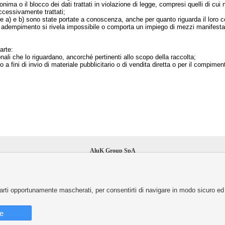
nima o il blocco dei dati trattati in violazione di legge, compresi quelli di cu
successivamente trattati;
ere a) e b) sono state portate a conoscenza, anche per quanto riguarda il loro co
ale adempimento si rivela impossibile o comporta un impiego di mezzi manifestam
arte:
onali che lo riguardano, ancorché pertinenti allo scopo della raccolta;
no a fini di invio di materiale pubblicitario o di vendita diretta o per il compi
AluK Group SpA
Via Monte Amiata 3a - 37057 San Giovanni Lupatoto (VR)
Reg.Imp. di VR / C.F. / P.IVA 03540100231 - REA 344621
it.aluk.com
|
alukhome.it
parti opportunamente mascherati, per consentirti di navigare in modo sicuro ed 
e
INFORMATIVA PRIVACY
|
INFORMATIVA COOKIES