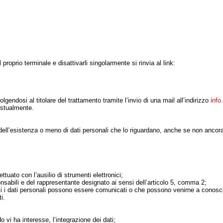
proprio terminale e disattivarli singolarmente si rinvia al link:
lgendosi al titolare del trattamento tramite l’invio di una mail all’indirizzo
info
estualmente.
a dell’esistenza o meno di dati personali che lo riguardano, anche se non ancora
ttuato con l’ausilio di strumenti elettronici;
sponsabili e del rappresentante designato ai sensi dell’articolo 5, comma 2;
quali i dati personali possono essere comunicati o che possono venirne a conos
i.
o vi ha interesse, l’integrazione dei dati;