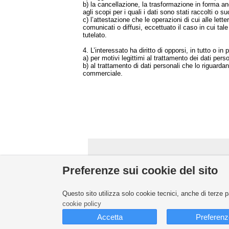
b) la cancellazione, la trasformazione in forma ano
agli scopi per i quali i dati sono stati raccolti o 
c) l’attestazione che le operazioni di cui alle lett
comunicati o diffusi, eccettuato il caso in cui t
tutelato.
4. L’interessato ha diritto di opporsi, in tutto o in p
a) per motivi legittimi al trattamento dei dati pers
b) al trattamento di dati personali che lo riguarda
commerciale.
Preferenze sui cookie del sito
Questo sito utilizza solo cookie tecnici, anche di terze 
cookie policy
Accetta
Preferenz