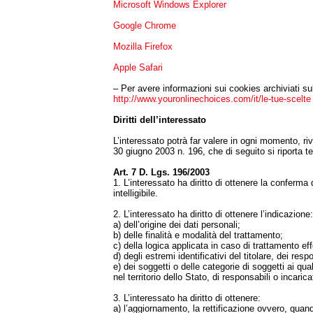
Microsoft Windows Explorer
Google Chrome
Mozilla Firefox
Apple Safari
– Per avere informazioni sui cookies archiviati sul 
http://www.youronlinechoices.com/it/le-tue-scelte
Diritti dell’interessato
L’interessato potrà far valere in ogni momento, rivo
30 giugno 2003 n. 196, che di seguito si riporta t
Art. 7 D. Lgs. 196/2003
1. L’interessato ha diritto di ottenere la conferm
intelligibile.
2. L’interessato ha diritto di ottenere l’indicazione:
a) dell’origine dei dati personali;
b) delle finalità e modalità del trattamento;
c) della logica applicata in caso di trattamento effe
d) degli estremi identificativi del titolare, dei re
e) dei soggetti o delle categorie di soggetti ai 
nel territorio dello Stato, di responsabili o incaricat
3. L’interessato ha diritto di ottenere:
a) l’aggiornamento, la rettificazione ovvero, quand